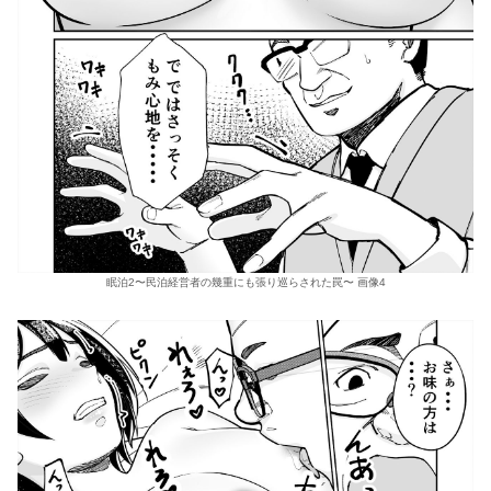
眠泊2〜民泊経営者の幾重にも張り巡らされた罠〜 画像4