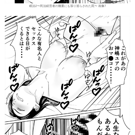
眠泊2〜民泊経営者の幾重にも張り巡らされた罠〜 画像7