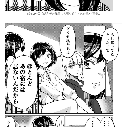
眠泊2〜民泊経営者の幾重にも張り巡らされた罠〜 画像1