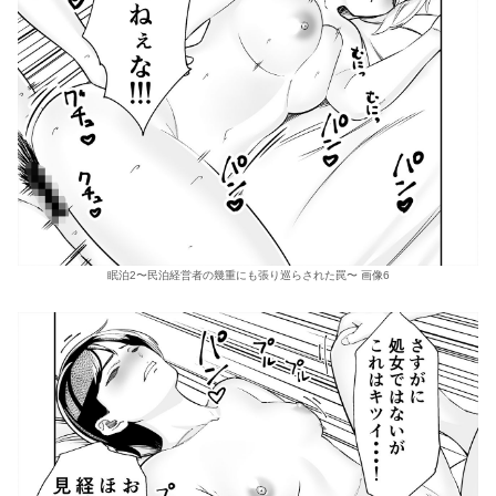
眠泊2〜民泊経営者の幾重にも張り巡らされた罠〜 画像6