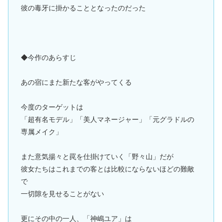
彼の毒牙に掛かることとなったのだった
◆今作のあらすじ
あの宿にまた新たな客がやってくる
今度のターゲットは
「超有名モデル」「美人マネージャー」「元グラドルの
専属メイク」
また意気揚々と罠を仕掛けていく「野々山」だが
彼女たちはこれまでの客とは比較にならないほどの難敵
で
一切隙を見せることがない
更にその中の一人、「神嶋ユア」は