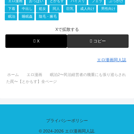
エロ漫画
おっぱい
とかもす
パイズリ
フェラ
ぶっかけ
下着
中出し
処女
同人
巨乳
成人向け
男性向け
眠泊
睡眠姦
陰毛・腋毛
Xで拡散する
X
コピー
エロ漫画同人誌
ホーム
エロ漫画
眠泊2〜民泊経営者の幾重にも張り巡らされ
た罠〜【とかもす】全ページ
プライバシーポリシー
© 2024-2026 エロ漫画同人誌.