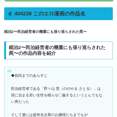
d_404239 このエロ漫画の作品名
眠泊2〜民泊経営者の幾重にも張り巡らされた罠〜
眠泊2〜民泊経営者の幾重にも張り巡らされた
罠〜の作品内容を紹介
◆前回までのあらすじ
民泊経営者である「野々山 慧（ののやま さとる）」は
宿に泊まる若い女性を眠らせ〇姦するというとんでもな
い男だった
そして遂には超有名企業のお嬢様たちまでもが