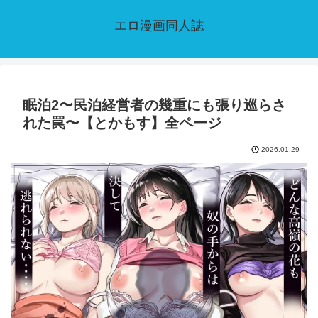
エロ漫画同人誌
眠泊2〜民泊経営者の幾重にも張り巡らさ
れた罠〜【とかもす】全ページ
2026.01.29