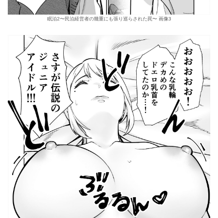
眠泊2〜民泊経営者の幾重にも張り巡らされた罠〜 画像3