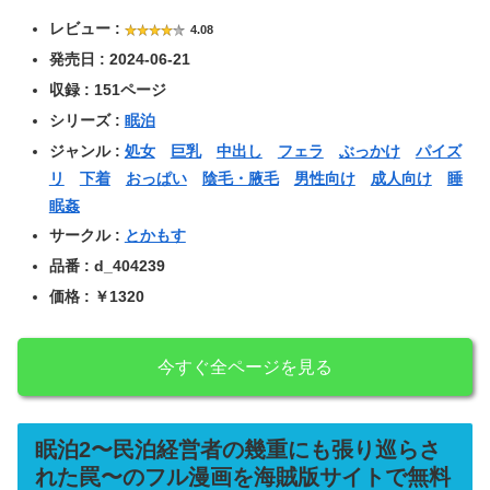
レビュー :
4.08
発売日 : 2024-06-21
収録 : 151ページ
シリーズ :
眠泊
ジャンル :
処女
巨乳
中出し
フェラ
ぶっかけ
パイズ
リ
下着
おっぱい
陰毛・腋毛
男性向け
成人向け
睡
眠姦
サークル :
とかもす
品番 : d_404239
価格 : ￥1320
今すぐ全ページを見る
眠泊2〜民泊経営者の幾重にも張り巡らさ
れた罠〜のフル漫画を海賊版サイトで無料