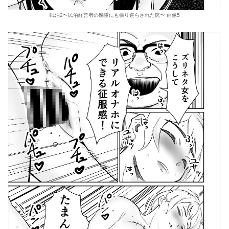
眠泊2〜民泊経営者の幾重にも張り巡らされた罠〜 画像5