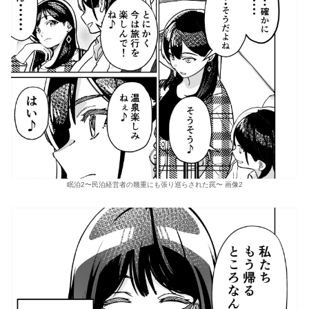
眠泊2〜民泊経営者の幾重にも張り巡らされた罠〜 画像2