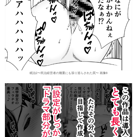
眠泊2〜民泊経営者の幾重にも張り巡らされた罠〜 画像8