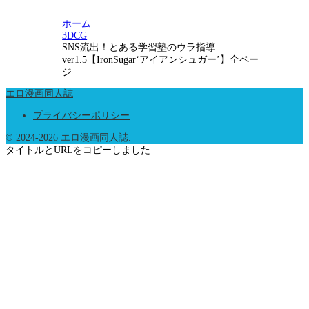
ホーム
3DCG
SNS流出！とある学習塾のウラ指導
ver1.5【IronSugar‘アイアンシュガー’】全ペー
ジ
エロ漫画同人誌
プライバシーポリシー
© 2024-2026 エロ漫画同人誌.
タイトルとURLをコピーしました