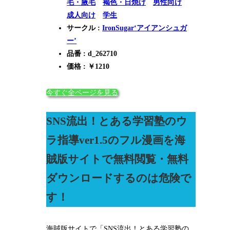
毛・腋毛
褐色・日焼け
男性向け
成人向け
学生
サークル :
IronSugar‘アイアンシュガ
ー’
品番 : d_262710
価格 : ￥1210
今すぐ全ページを見る
SNS流出！とある学習塾のウ
ラ指導ver1.5のフル漫画を海
賊版サイトで無料閲覧・無料
ダウンロードするのは危険で
す！
海賊版サイトで「SNS流出！とある学習塾の