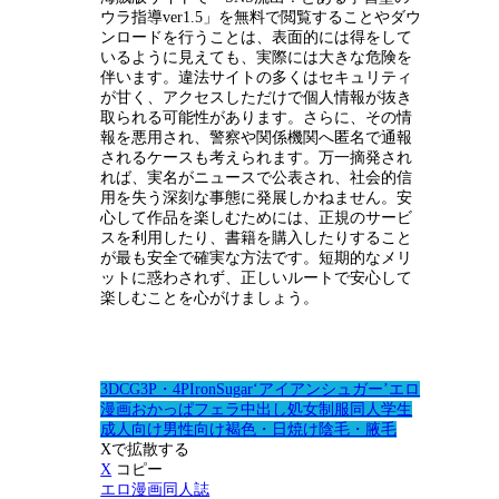
ウラ指導ver1.5」を無料で閲覧することやダウ
ンロードを行うことは、表面的には得をして
いるように見えても、実際には大きな危険を
伴います。違法サイトの多くはセキュリティ
が甘く、アクセスしただけで個人情報が抜き
取られる可能性があります。さらに、その情
報を悪用され、警察や関係機関へ匿名で通報
されるケースも考えられます。万一摘発され
れば、実名がニュースで公表され、社会的信
用を失う深刻な事態に発展しかねません。安
心して作品を楽しむためには、正規のサービ
スを利用したり、書籍を購入したりすること
が最も安全で確実な方法です。短期的なメリ
ットに惑わされず、正しいルートで安心して
楽しむことを心がけましょう。
3DCG
3P・4P
IronSugar‘アイアンシュガー’
エロ
漫画
おかっぱ
フェラ
中出し
処女
制服
同人
学生
成人向け
男性向け
褐色・日焼け
陰毛・腋毛
Xで拡散する
X
コピー
エロ漫画同人誌