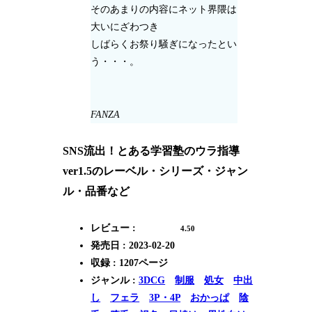
そのあまりの内容にネット界隈は
大いにざわつき
しばらくお祭り騒ぎになったとい
う・・・。
FANZA
SNS流出！とある学習塾のウラ指導
ver1.5のレーベル・シリーズ・ジャン
ル・品番など
レビュー :
4.50
発売日 : 2023-02-20
収録 : 1207ページ
ジャンル :
3DCG
制服
処女
中出
し
フェラ
3P・4P
おかっぱ
陰