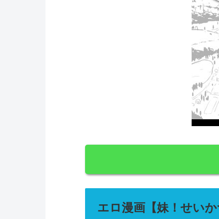
エロ漫画【妹！せいか