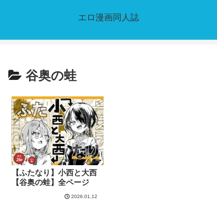
エロ漫画同人誌
谷奥の蛙
【ふたなり】小西と大西
【谷奥の蛙】全ページ
2026.01.12