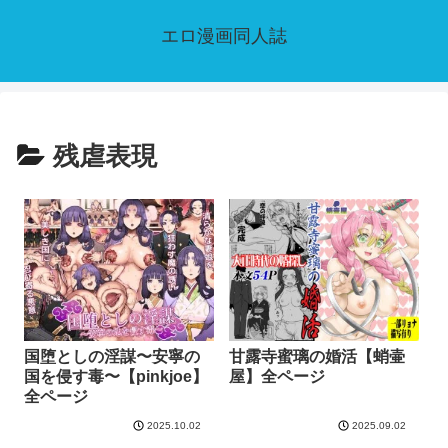
エロ漫画同人誌
残虐表現
国堕としの淫謀〜安寧の
甘露寺蜜璃の婚活【蛸壷
国を侵す毒〜【pinkjoe】
屋】全ページ
全ページ
2025.10.02
2025.09.02