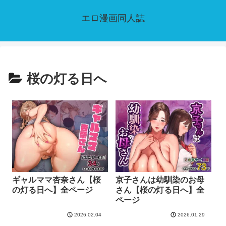
エロ漫画同人誌
桜の灯る日へ
ギャルママ杏奈さん【桜
京子さんは幼馴染のお母
の灯る日へ】全ページ
さん【桜の灯る日へ】全
ページ
2026.02.04
2026.01.29