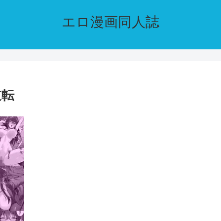
エロ漫画同人誌
逆転